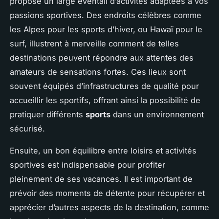
propose un large éventail d’activités adaptées à vos
passions sportives. Des endroits célèbres comme
les Alpes pour les sports d’hiver, ou Hawaï pour le
surf, illustrent à merveille comment de telles
destinations peuvent répondre aux attentes des
amateurs de sensations fortes. Ces lieux sont
souvent équipés d’infrastructures de qualité pour
accueillir les sportifs, offrant ainsi la possibilité de
pratiquer différents
sports
dans un environnement
sécurisé.
Ensuite, un bon équilibre entre loisirs et activités
sportives est indispensable pour profiter
pleinement de ses vacances. Il est important de
prévoir des moments de détente pour récupérer et
apprécier d’autres aspects de la destination, comme