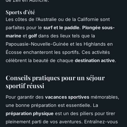
Sports d’été
Les côtes de l’Australie ou de la Californie sont
parfaites pour le
surf et le paddle
.
Plongée sous-
marine
et
golf
dans des lieux tels que la
Papouasie-Nouvelle-Guinée et les Highlands en
Écosse enchanteront les sportifs. Ces activités
célèbrent la beauté de chaque
destination active
.
Conseils pratiques pour un séjour
sportif réussi
Pour garantir des
vacances sportives
mémorables,
une bonne préparation est essentielle. La
préparation physique
est un des piliers pour tirer
pleinement parti de vos aventures. Entraînez-vous