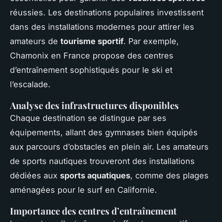
réussies. Les destinations populaires investissent
dans des installations modernes pour attirer les
amateurs de
tourisme sportif
. Par exemple,
Chamonix en France propose des centres
d’entraînement sophistiqués pour le ski et
l’escalade.
Analyse des infrastructures disponibles
Chaque destination se distingue par ses
équipements, allant des gymnases bien équipés
aux parcours d’obstacles en plein air. Les amateurs
de sports nautiques trouveront des installations
dédiées aux
sports aquatiques
, comme des plages
aménagées pour le surf en Californie.
Importance des centres d’entraînement